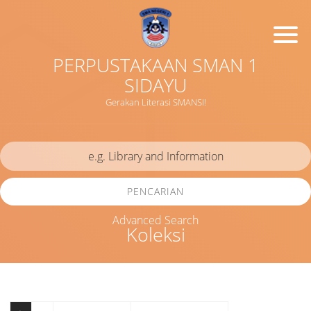
PERPUSTAKAAN SMAN 1
SIDAYU
Gerakan Literasi SMANSI!
PENCARIAN
Advanced Search
Koleksi